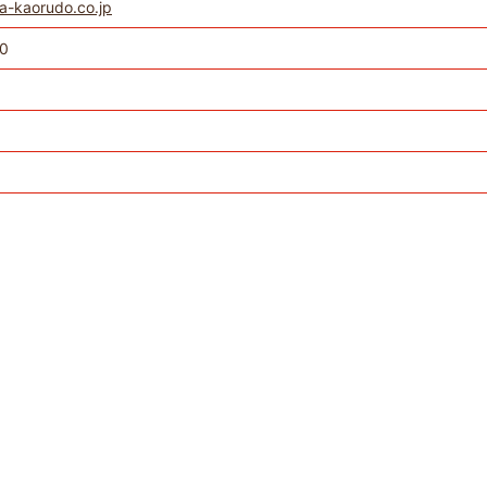
a-kaorudo.co.jp
0
）