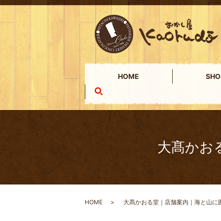
HOME
SHO
search
大髙かお
HOME
大髙かおる堂｜店舗案内｜海と山に