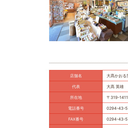
店舗名
大髙かおる
代表
大髙 英雄
所在地
〒319-14
電話番号
0294-43-5
FAX番号
0294-43-5